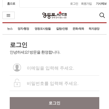
홈으로
로그인
회원가입
기사제보
뉴스
정치•행정
영등포사람들
칼럼•만평
문화•체육
독자광장
로그인
안녕하세요! 방문을 환영합니다.
로그인