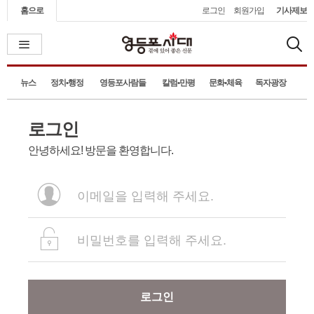
홈으로
로그인
회원가입
기사제보
뉴스
정치•행정
영등포사람들
칼럼•만평
문화•체육
독자광장
로그인
안녕하세요! 방문을 환영합니다.
로그인