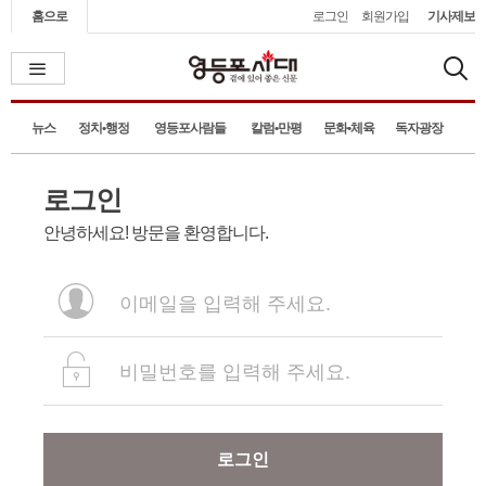
홈으로
로그인
회원가입
기사제보
뉴스
정치•행정
영등포사람들
칼럼•만평
문화•체육
독자광장
로그인
안녕하세요! 방문을 환영합니다.
로그인