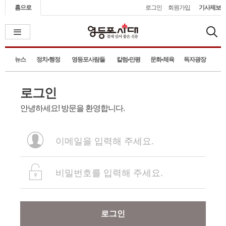
홈으로
로그인
회원가입
기사제보
뉴스
정치•행정
영등포사람들
칼럼•만평
문화•체육
독자광장
로그인
안녕하세요! 방문을 환영합니다.
로그인