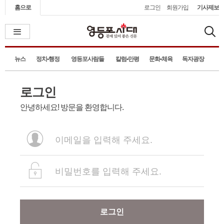
홈으로
로그인
회원가입
기사제보
뉴스
정치•행정
영등포사람들
칼럼•만평
문화•체육
독자광장
로그인
안녕하세요! 방문을 환영합니다.
로그인