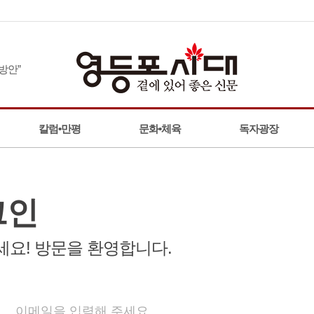
안”
칼럼•만평
문화•체육
독자광장
그인
요! 방문을 환영합니다.