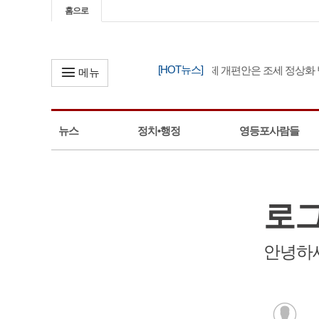
홈으로
[HOT뉴스]
한병도, “정부 세제 개편안은 조세 정상화 방
메뉴
뉴스
정치•행정
영등포사람들
로
안녕하세