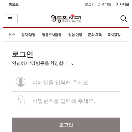
홈으로
로그인
회원가입
기사제보
뉴스
정치•행정
영등포사람들
칼럼•만평
문화•체육
독자광장
로그인
안녕하세요! 방문을 환영합니다.
로그인