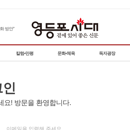
 방안”
칼럼•만평
문화•체육
독자광장
그인
요! 방문을 환영합니다.