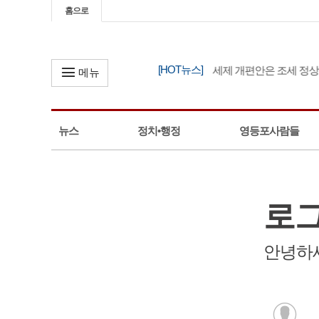
홈으로
[HOT뉴스]
한병도, “정부 세제 개편안은 조세 정상화
메뉴
뉴스
정치•행정
영등포사람들
로
안녕하세