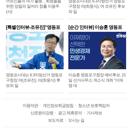
어르신들의 여가 활동... 회원들을
영등포시대는 6.3지방선거 영등포
위한 양질의 일자리 창출 이용주
구청장 야(최웅식), 여 조유진 후보
(사)
와 일
[특별인터뷰-조유진]“영등포
[순간 인터뷰] 이승훈 영등포
구
구
영등포시대는 6.3지방선거 영등포
이승훈 영등포구청장 예비후보, 21
구청장 여(조유진), 야(최웅식) 후
일 선거사무소 개소식 개최 “이재
보와 일
명 대
이용약관
ㆍ
개인정보취급방침
ㆍ
청소년 보호책임자
신문윤리강령
ㆍ
광고.제휴문의
ㆍ
기사제보
보도자료
ㆍ
오시는 길