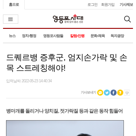
홈으로
로그인
회원가입
기사제보
뉴스
정치•행정
영등포사람들
칼럼•만평
문화•체육
독자광장
드퀘르뱅 증후군, 엄지손가락 및 손
목 스트레칭해야!
입력날짜 2022-05-23 14:40:34
기사보내기
병마개를 돌리거나 양치질, 젓가락질 등과 같은 동작 힘들어