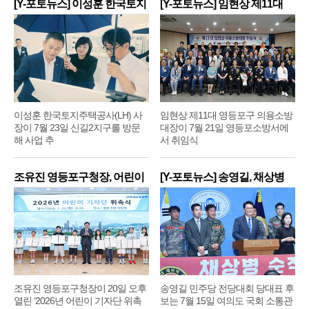
[Y-포토뉴스] 이성훈 한국토지
[Y-포토뉴스] 임현상 제11대
주
영
이성훈 한국토지주택공사(LH) 사
임현상 제11대 영등포구 의용소방
장이 7월 23일 신길2지구를 방문
대장이 7월 21일 영등포소방서에
해 사업 추
서 취임식
조유진 영등포구청장, 어린이
[Y-포토뉴스] 송영길, 채상병
기
순
조유진 영등포구청장이 20일 오후
송영길 민주당 전당대회 당대표 후
열린 ‘2026년 어린이 기자단 위촉
보는 7월 15일 여의도 국회 소통관