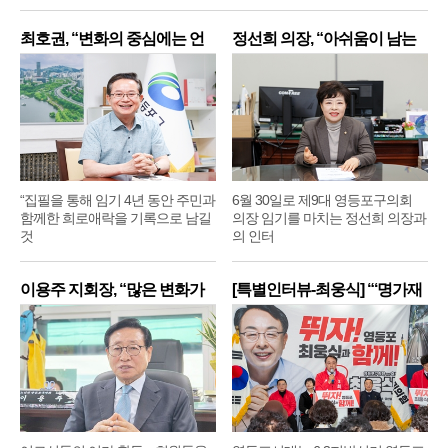
최호권, “변화의 중심에는 언
정선희 의장, “아쉬움이 남는
제
“집필을 통해 임기 4년 동안 주민과
6월 30일로 제9대 영등포구의회
함께한 희로애락을 기록으로 남길
의장 임기를 마치는 정선희 의장과
것
의 인터
이용주 지회장, “많은 변화가
[특별인터뷰-최웅식] “‘명가재