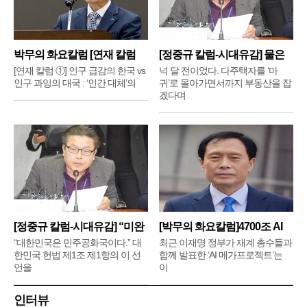
박무의 화요칼럼 [연재 칼럼
[정중규 칼럼-시대유감] 물은
①]
배
[연재 칼럼 ①] 인구 급감의 한국 vs
넉 달 전이었다. 다주택자를 ‘마
인구 과잉의 대국 : ‘인간 대체’의
귀’로 몰아가면서까지 부동산을 잡
겠다며
[정중규 칼럼-시대유감] “미완
[박무의 화요칼럼]4700조 AI
메
“대한민국은 민주공화국이다.” 대
최근 이재명 정부가 재계 총수들과
한민국 헌법 제1조 제1항의 이 선
함께 발표한 ‘AI 메가프로젝트’는
언을
이
인터뷰