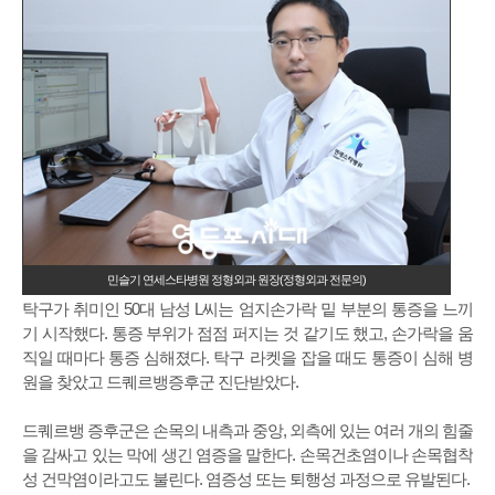
민슬기 연세스타병원 정형외과 원장(정형외과 전문의)
탁구가 취미인 50대 남성 L씨는 엄지손가락 밑 부분의 통증을 느끼
기 시작했다. 통증 부위가 점점 퍼지는 것 같기도 했고, 손가락을 움
직일 때마다 통증 심해졌다. 탁구 라켓을 잡을 때도 통증이 심해 병
원을 찾았고 드퀘르뱅증후군 진단받았다.
드퀘르뱅 증후군은 손목의 내측과 중앙, 외측에 있는 여러 개의 힘줄
을 감싸고 있는 막에 생긴 염증을 말한다. 손목건초염이나 손목협착
성 건막염이라고도 불린다. 염증성 또는 퇴행성 과정으로 유발된다.