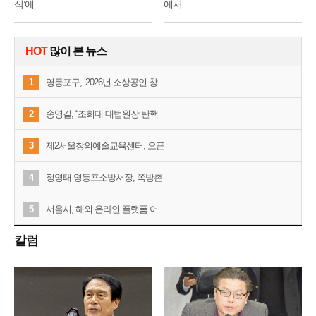
식’에
에서
HOT
많이 본 뉴스
1
영등포구, ‘2026년 소상공인 창
2
송영길, “조희대 대법원장 탄핵
3
제2서울창의예술교육센터, 오픈
4
정영태 영등포소방서장, 쪽방촌
5
서울시, 해외 온라인 플랫폼 어
칼럼