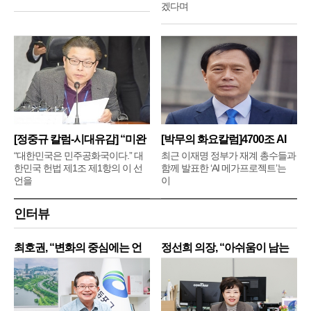
겠다며
[정중규 칼럼-시대유감] “미완
[박무의 화요칼럼]4700조 AI
메
“대한민국은 민주공화국이다.” 대
최근 이재명 정부가 재계 총수들과
한민국 헌법 제1조 제1항의 이 선
함께 발표한 ‘AI 메가프로젝트’는
언을
이
인터뷰
최호권, “변화의 중심에는 언
정선희 의장, “아쉬움이 남는
제