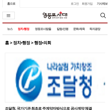
홈으로
로그인
회원가입
기사제보
뉴스
정치•행정
영등포사람들
칼럼•만평
문화•체육
독자광장
홈 > 정치•행정 > 행정•의회
조달청, 국가기관 최초로 주계약자방식으로 공사계약 체결