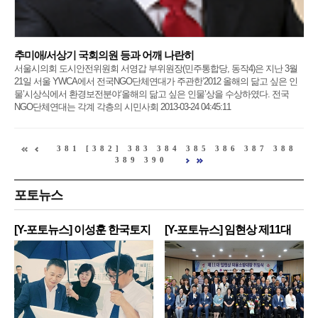
추미애/서상기 국회의원 등과 어깨 나란히
서울시의회 도시안전위원회 서영갑 부위원장(민주통합당, 동작4)은 지난 3월
21일 서울 YWCA에서 전국NGO단체연대가 주관한‘2012 올해의 닮고 싶은 인
물’시상식에서 환경보전분야‘올해의 닮고 싶은 인물’상을 수상하였다. 전국
NGO단체연대는 각계 각층의 시민사회 2013-03-24 04:45:11
381
[382]
383
384
385
386
387
388
389
390
포토뉴스
[Y-포토뉴스] 이성훈 한국토지
[Y-포토뉴스] 임현상 제11대
주
영