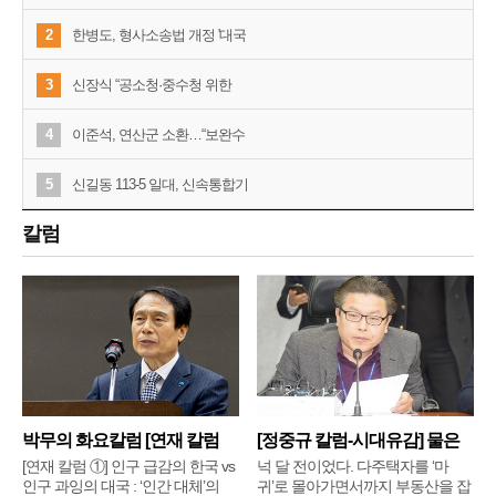
2
한병도, 형사소송법 개정 '대국
3
신장식 “공소청·중수청 위한
4
이준석, 연산군 소환…“보완수
5
신길동 113-5 일대, 신속통합기
칼럼
박무의 화요칼럼 [연재 칼럼
[정중규 칼럼-시대유감] 물은
①]
배
[연재 칼럼 ①] 인구 급감의 한국 vs
넉 달 전이었다. 다주택자를 ‘마
인구 과잉의 대국 : ‘인간 대체’의
귀’로 몰아가면서까지 부동산을 잡