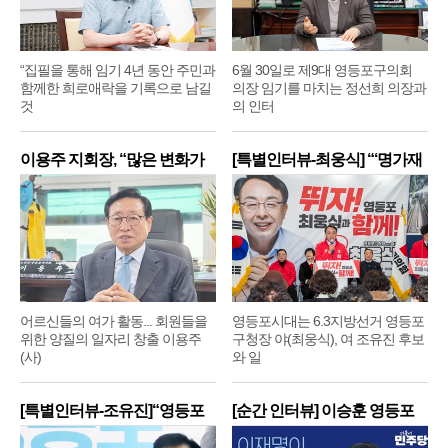
“집필을 통해 임기 4년 동안 주민과
6월 30일로 제9대 영등포구의회
함께한 희로애락을 기록으로 남길
의장 임기를 마치는 정선희 의장과
것
의 인터
이용주 지회장, “많은 변화가
[특별인터뷰-최웅식] “‘명가재
어르신들의 여가 활동... 회원들을
영등포시대는 6.3지방선거 영등포
위한 양질의 일자리 창출 이용주
구청장 야(최웅식), 여 조유진 후보
(사)
와 일
[특별인터뷰-조유진]“영등포
[순간 인터뷰] 이승훈 영등포
구
구