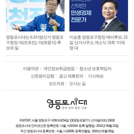
영등포시대는 6.3지방선거 영등포
이승훈 영등포구청장 예비후보, 21
구청장 여(조유진), 야(최웅식) 후
일 선거사무소 개소식 개최 “이재
보와 일
명 대
이용약관
ㆍ
개인정보취급방침
ㆍ
청소년 보호책임자
신문윤리강령
ㆍ
광고.제휴문의
ㆍ
기사제보
보도자료
ㆍ
오시는 길
우)07247, 서울 영등포구 국회대로54길 13(영등포동7가, 신아빌라트) 106호
영등포시대 인터넷신문 등록번호: 서울, 아02164. 등록·발행일 : 2012년 06월 22일
주간 영등포시대 등록번호 : 서울, 다10935. 등록연월일 : 2015년 01월 06일