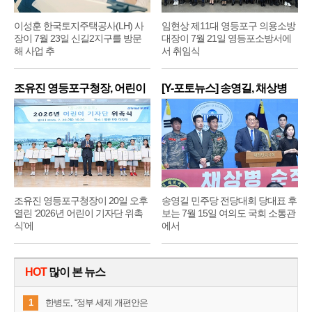
이성훈 한국토지주택공사(LH) 사
임현상 제11대 영등포구 의용소방
장이 7월 23일 신길2지구를 방문
대장이 7월 21일 영등포소방서에
해 사업 추
서 취임식
조유진 영등포구청장, 어린이
[Y-포토뉴스] 송영길, 채상병
기
순
조유진 영등포구청장이 20일 오후
송영길 민주당 전당대회 당대표 후
열린 ‘2026년 어린이 기자단 위촉
보는 7월 15일 여의도 국회 소통관
식’에
에서
HOT
많이 본 뉴스
1
한병도, “정부 세제 개편안은