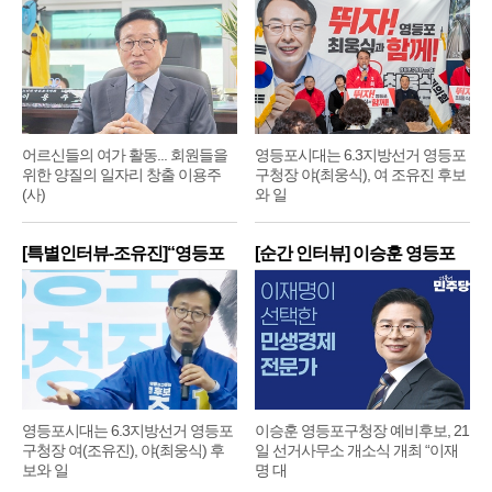
어르신들의 여가 활동... 회원들을
영등포시대는 6.3지방선거 영등포
위한 양질의 일자리 창출 이용주
구청장 야(최웅식), 여 조유진 후보
(사)
와 일
[특별인터뷰-조유진]“영등포
[순간 인터뷰] 이승훈 영등포
구
구
영등포시대는 6.3지방선거 영등포
이승훈 영등포구청장 예비후보, 21
구청장 여(조유진), 야(최웅식) 후
일 선거사무소 개소식 개최 “이재
보와 일
명 대