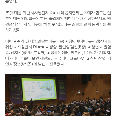
붙였다.
또 (20대를 위한 시사월간지 Diurna)의 윤지연씨는 20대가 만드는 언
론에 대해 영업활동의 힘듬, 출입처에 제한에 대해 걱정하면서도, 박
원순시장에게 인터뷰를 해줄 수 있느냐는 질문을 던져 분위기를 환
하게 했다.
이어 ▲주거, 권지웅(민달팽이유니온) ▲청년미디어, 유지연(20대를
위한 시사월간지 Diurna) ▲생활, 한만일(열린옷장) ▲청년 자원활
동, 신지선(청년네트워크) ▲공공데이터, 권오현(IT 개발자, 기획자,
디자니이너들이 모인 시민오픈커퓨니티 코드나무) ▲청년 창업, 김
연석(청년장사꾼) 의 발표가 진행됐다.