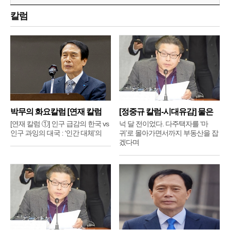
칼럼
박무의 화요칼럼 [연재 칼럼
[정중규 칼럼-시대유감] 물은
①]
배
[연재 칼럼 ①] 인구 급감의 한국 vs
넉 달 전이었다. 다주택자를 ‘마
인구 과잉의 대국 : ‘인간 대체’의
귀’로 몰아가면서까지 부동산을 잡
겠다며