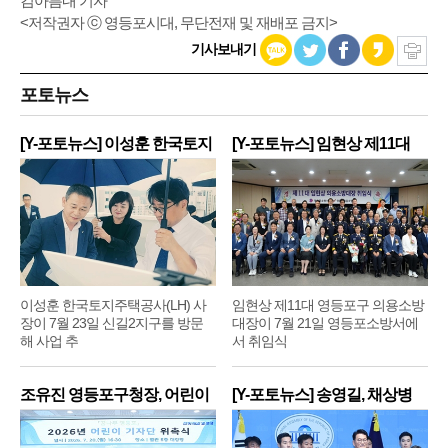
김아름내 기자
<저작권자 ⓒ 영등포시대, 무단전재 및 재배포 금지>
기사보내기
포토뉴스
[Y-포토뉴스] 이성훈 한국토지
[Y-포토뉴스] 임현상 제11대
주
영
이성훈 한국토지주택공사(LH) 사
임현상 제11대 영등포구 의용소방
장이 7월 23일 신길2지구를 방문
대장이 7월 21일 영등포소방서에
해 사업 추
서 취임식
조유진 영등포구청장, 어린이
[Y-포토뉴스] 송영길, 채상병
기
순