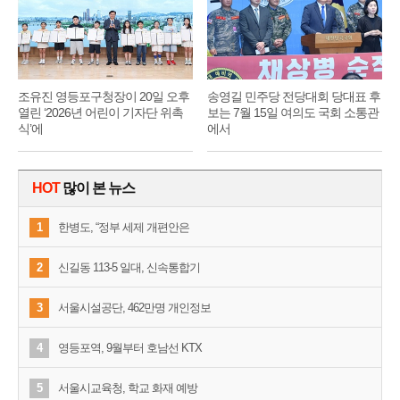
조유진 영등포구청장이 20일 오후
송영길 민주당 전당대회 당대표 후
열린 ‘2026년 어린이 기자단 위촉
보는 7월 15일 여의도 국회 소통관
식’에
에서
HOT
많이 본 뉴스
1
한병도, “정부 세제 개편안은
2
신길동 113-5 일대, 신속통합기
3
서울시설공단, 462만명 개인정보
4
영등포역, 9월부터 호남선 KTX
5
서울시교육청, 학교 화재 예방