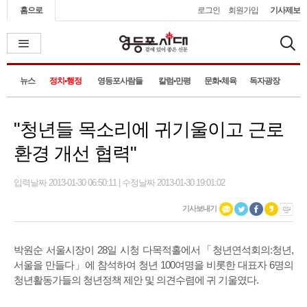
홈으로
로그인
회원가입
기사제보
뉴스
정치•행정
영등포사람들
칼럼•만평
문화•체육
독자광장
"청년들 목소리에 귀기울이고 근로
환경 개선 협력"
입력날짜 2013-01-30 06:50:11 | 수정날짜 2013-01-30 19:01:02
기사보내기
박원순 서울시장이 28일 시청 다목적홀에서「청년연석회의:청년,
서울을 만들다」에 참석하여 청년 100여명을 비롯한 대표자 6명의
청년활동가들의 청년정책 제안 및 의견수렴에 귀 기울였다.