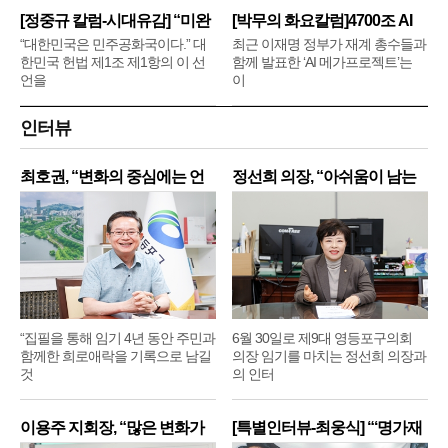
[정중규 칼럼-시대유감] “미완
[박무의 화요칼럼]4700조 AI
메
“대한민국은 민주공화국이다.” 대
최근 이재명 정부가 재계 총수들과
한민국 헌법 제1조 제1항의 이 선
함께 발표한 ‘AI 메가프로젝트’는
언을
이
인터뷰
최호권, “변화의 중심에는 언
정선희 의장, “아쉬움이 남는
제
“집필을 통해 임기 4년 동안 주민과
6월 30일로 제9대 영등포구의회
함께한 희로애락을 기록으로 남길
의장 임기를 마치는 정선희 의장과
것
의 인터
이용주 지회장, “많은 변화가
[특별인터뷰-최웅식] “‘명가재