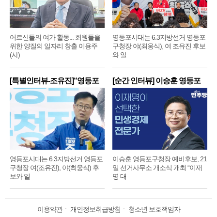
어르신들의 여가 활동... 회원들을
영등포시대는 6.3지방선거 영등포
위한 양질의 일자리 창출 이용주
구청장 야(최웅식), 여 조유진 후보
(사)
와 일
[특별인터뷰-조유진]“영등포
[순간 인터뷰] 이승훈 영등포
구
구
영등포시대는 6.3지방선거 영등포
이승훈 영등포구청장 예비후보, 21
구청장 여(조유진), 야(최웅식) 후
일 선거사무소 개소식 개최 “이재
보와 일
명 대
이용약관
ㆍ
개인정보취급방침
ㆍ
청소년 보호책임자