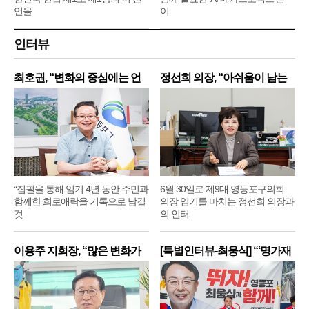
언을
이
인터뷰
최호권, “변화의 중심에는 언
정선희 의장, “아쉬움이 남는
제
“집필을 통해 임기 4년 동안 주민과
6월 30일로 제9대 영등포구의회
함께한 희로애락을 기록으로 남길
의장 임기를 마치는 정선희 의장과
것
의 인터
이용주 지회장, “많은 변화가
[특별인터뷰-최웅식] “‘명가재