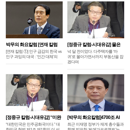
박무의 화요칼럼 [연재 칼럼
[정중규 칼럼-시대유감] 물은
①]
배
[연재 칼럼 ①] 인구 급감의 한국 vs
넉 달 전이었다. 다주택자를 ‘마
인구 과잉의 대국 : ‘인간 대체’의
귀’로 몰아가면서까지 부동산을 잡
겠다며
[정중규 칼럼-시대유감] “미완
[박무의 화요칼럼]4700조 AI
메
“대한민국은 민주공화국이다.” 대
최근 이재명 정부가 재계 총수들과
한민국 헌법 제1조 제1항의 이 선
함께 발표한 ‘AI 메가프로젝트’는