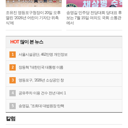
조유진 영등포구청장이 20일 오후
송영길 민주당 전당대회 당대표 후
열린 ‘2026년 어린이 기자단 위촉
보는 7월 15일 여의도 국회 소통관
식’에
에서
HOT
많이 본 뉴스
1
서울시설공단, 462만명 개인정보
2
장동혁 “대한민국 대통령 이름
3
영등포구, ‘2026년 소상공인 창
4
공유주차 이용 건수 전년 대비 1
5
송영길, “조희대 대법원장 탄핵
칼럼