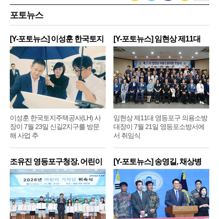
포토뉴스
[Y-포토뉴스] 이성훈 한국토지
[Y-포토뉴스] 임현상 제11대
주
영
이성훈 한국토지주택공사(LH) 사
임현상 제11대 영등포구 의용소방
장이 7월 23일 신길2지구를 방문
대장이 7월 21일 영등포소방서에
해 사업 추
서 취임식
조유진 영등포구청장, 어린이
[Y-포토뉴스] 송영길, 채상병
기
순