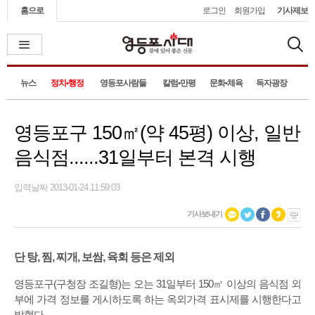
홈으로
로그인
회원가입
기사제보
뉴스
정치•행정
영등포사람들
칼럼•만평
문화•체육
독자광장
영등포구 150㎡(약 45평) 이상, 일반
음식점......31일부터 본격 시행
입력날짜 2013-01-24 11:59:03
기사보내기
단 탕, 찜, 찌개, 보쌈, 육회 등은 제외
영등포구(구청장 조길형)는 오는 31일부터 150㎡ 이상의 음식점 외
부에 가격 정보를 게시하도록 하는 옥외가격 표시제를 시행한다고
밝혔다.