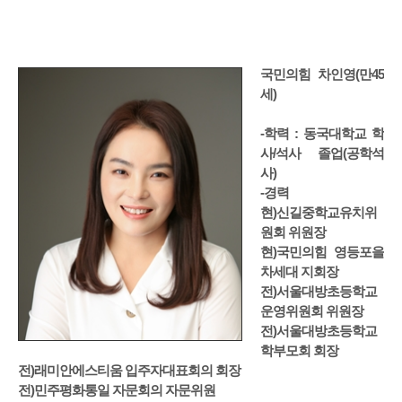
국민의힘 차인영(만45
세)
-학력 : 동국대학교 학
사/석사 졸업(공학석
사)
-경력
현)신길중학교유치위
원회 위원장
현)국민의힘 영등포을
차세대 지회장
전)서울대방초등학교
운영위원회 위원장
전)서울대방초등학교
학부모회 회장
전)래미안에스티움 입주자대표회의 회장
전)민주평화통일 자문회의 자문위원