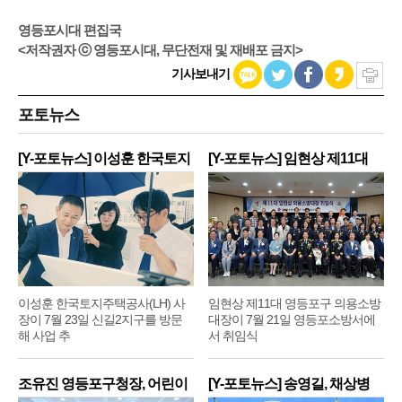
영등포시대 편집국
<저작권자 ⓒ 영등포시대, 무단전재 및 재배포 금지>
기사보내기
포토뉴스
[Y-포토뉴스] 이성훈 한국토지
[Y-포토뉴스] 임현상 제11대
주
영
이성훈 한국토지주택공사(LH) 사
임현상 제11대 영등포구 의용소방
장이 7월 23일 신길2지구를 방문
대장이 7월 21일 영등포소방서에
해 사업 추
서 취임식
조유진 영등포구청장, 어린이
[Y-포토뉴스] 송영길, 채상병