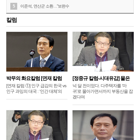
5
이준석, 연산군 소환…“보완수
칼럼
박무의 화요칼럼 [연재 칼럼
[정중규 칼럼-시대유감] 물은
①]
배
[연재 칼럼 ①] 인구 급감의 한국 vs
넉 달 전이었다. 다주택자를 ‘마
인구 과잉의 대국 : ‘인간 대체’의
귀’로 몰아가면서까지 부동산을 잡
겠다며