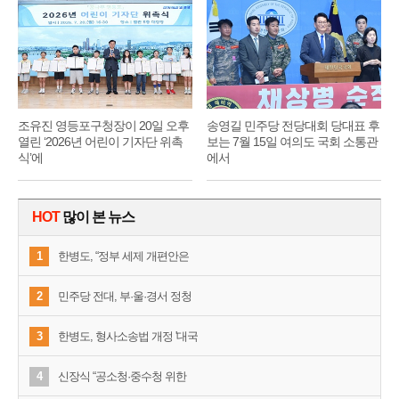
기
순
조유진 영등포구청장이 20일 오후
송영길 민주당 전당대회 당대표 후
열린 ‘2026년 어린이 기자단 위촉
보는 7월 15일 여의도 국회 소통관
식’에
에서
HOT
많이 본 뉴스
1
한병도, “정부 세제 개편안은
2
민주당 전대, 부·울·경서 정청
3
한병도, 형사소송법 개정 '대국
4
신장식 “공소청·중수청 위한