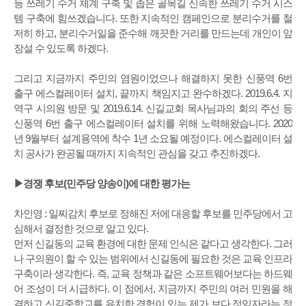
등 쓰레기 수거 체계 구축 및 좁은 골목길 신속한 쓰레기 수거 시스
템 구축에 힘쓰겠습니다. 또한 지속적인 캠페인으로 분리수거를 철
저히 하고, 분리수거일을 준수해 깨끗한 거리를 만드는데 개인이 앞
장설 수 있도록 하겠다.
그리고 지금까지 주민의 염원이었으나 해결하지 못한 신풍역 6번
출구 에스컬레이터 설치, 끝까지 책임지고 완수하겠다. 2019.6.4. 지
역구 시의원 방문 및 2019.6.14. 신길교회 목사님과의 회의 주선 등
신풍역 6번 출구 에스컬레이터 설치를 위해 노력해왔습니다. 2020
년 9월부터 설계용역에 착수 1년 소요될 예정이다. 에스컬레이터 설
치 공사가 완공될 때까지 지속적인 관심을 갖고 추진하겠다.
▶경쟁 후보(민주당 양송이)에 대한 평가는
차인영 : 일찌감치 후보로 정해진 저에 대응할 후보를 민주당에서 고
심해서 결정한 것으로 알고 있다.
먼저 신길동의 교육 환경에 대한 문제 인식은 같다고 생각한다. 그러
나 구의원이 할 수 있는 범위에서 신길동에 필요한 것은 교육 인프라
구축이라 생각한다. 즉, 교육 정책과 같은 소프트웨어보다는 하드웨
어 조성이 더 시급하다. 이 점에서, 지금까지 주민의 여러 민원을 해
결하고 신길중학교를 유치한 경험이 있는 제가 보다 적임자라는 점