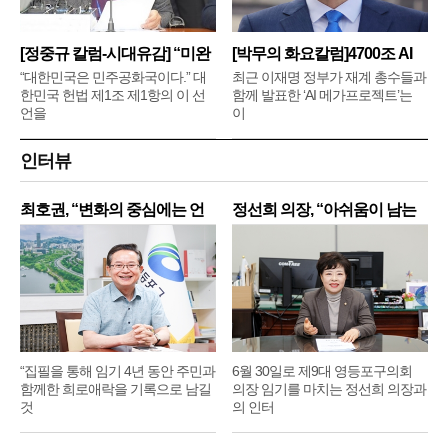
[정중규 칼럼-시대유감] “미완
[박무의 화요칼럼]4700조 AI
메
“대한민국은 민주공화국이다.” 대
최근 이재명 정부가 재계 총수들과
한민국 헌법 제1조 제1항의 이 선
함께 발표한 ‘AI 메가프로젝트’는
언을
이
인터뷰
최호권, “변화의 중심에는 언
정선희 의장, “아쉬움이 남는
제
“집필을 통해 임기 4년 동안 주민과
6월 30일로 제9대 영등포구의회
함께한 희로애락을 기록으로 남길
의장 임기를 마치는 정선희 의장과
것
의 인터