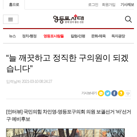
홈으로
로그인
회원가입
기사제보
뉴스
정치•행정
영등포사람들
칼럼•만평
문화•체육
독자광장
“늘 깨끗하고 정직한 구의원이 되겠
습니다”
입력날짜 2021-03-10 08:24:27
기사보내기
[인터뷰] 국민의힘 차인영-영등포구의회 의원 보궐선거 ‘바’선거
구 예비후보