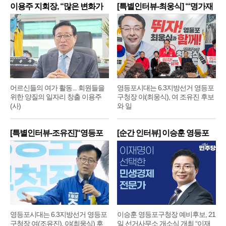
이용주 지회장, “많은 변화가
[특별인터뷰-최웅식] “‘명가재
어르신들의 여가 활동... 회원들을
영등포시대는 6.3지방선거 영등포
위한 양질의 일자리 창출 이용주
구청장 야(최웅식), 여 조유진 후보
(사)
와 일
[특별인터뷰-조유진]“영등포
[순간 인터뷰] 이승훈 영등포
구
구
영등포시대는 6.3지방선거 영등포
이승훈 영등포구청장 예비후보, 21
구청장 여(조유진), 야(최웅식) 후
일 선거사무소 개소식 개최 “이재