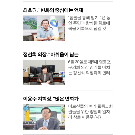
최호권, “변화의 중심에는 언제
“집필을 통해 임기 4년 동
안 주민과 함께한 희로애
락을 기록으로 남길 것
정선희 의장, “아쉬움이 남는
6월 30일로 제9대 영등포
구의회 의장 임기를 마치
는 정선희 의장과의 인터
이용주 지회장, “많은 변화가
어르신들의 여가 활동... 회
원들을 위한 양질의 일자
리 창출 이용주 (사)