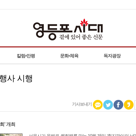
칼럼•만평
문화•체육
독자광장
 행사 시행
기사보내기
회’ 개최
서울시가 올해로 46회째를 맞는 10월 15일 ‘흰지팡이의 날’