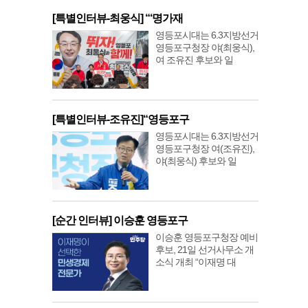
[특별인터뷰-최웅식] “‘명가재
영등포시대는 6.3지방선거
영등포구청장 야(최웅식),
여 조유진 후보와 일
[특별인터뷰-조유진]“영등포구
영등포시대는 6.3지방선거
영등포구청장 여(조유진),
야(최웅식) 후보와 일
[순간 인터뷰] 이승훈 영등포구
이승훈 영등포구청장 예비
후보, 21일 선거사무소 개
소식 개최 “이재명 대