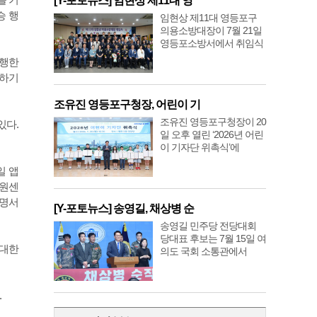
[Y-포토뉴스] 임현상 제11대 영
승 행
임현상 제11대 영등포구
의용소방대장이 7월 21일
영등포소방서에서 취임식
진행한
장하기
조유진 영등포구청장, 어린이 기
조유진 영등포구청장이 20
있다.
일 오후 열린 ‘2026년 어린
이 기자단 위촉식’에
일 앱
지원센
증명서
[Y-포토뉴스] 송영길, 채상병 순
송영길 민주당 전당대회
당대표 후보는 7월 15일 여
기대한
의도 국회 소통관에서
.