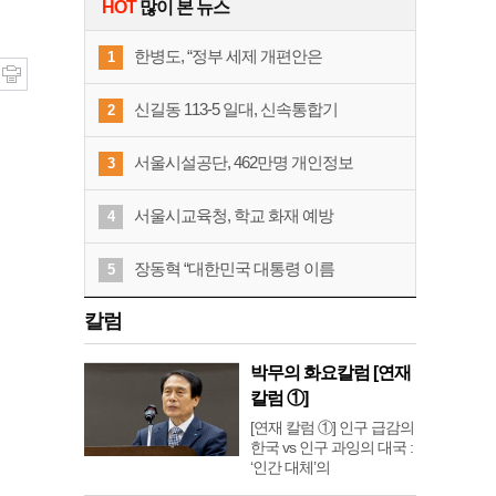
HOT
많이 본 뉴스
한병도, “정부 세제 개편안은
1
신길동 113-5 일대, 신속통합기
2
서울시설공단, 462만명 개인정보
3
서울시교육청, 학교 화재 예방
4
장동혁 “대한민국 대통령 이름
5
칼럼
박무의 화요칼럼 [연재
칼럼 ①]
[연재 칼럼 ①] 인구 급감의
한국 vs 인구 과잉의 대국 :
‘인간 대체’의