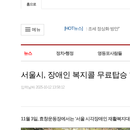
홈으로
[HOT뉴스]
한병도, “정부 세제 개편안은 조세 정상화 방안”
메뉴
뉴스
정치•행정
영등포사람들
서울시, 장애인 복지콜 무료탑승
입력날짜 2025-10-12 13:58:12
11월 3일, 효창운동장에서는 ‘서울 시각장애인 재활복지대