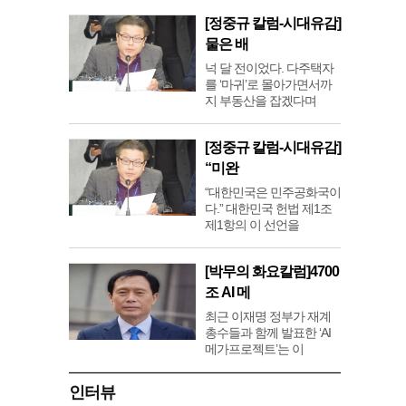
[정중규 칼럼-시대유감]
물은 배
넉 달 전이었다. 다주택자
를 ‘마귀’로 몰아가면서까
지 부동산을 잡겠다며
[정중규 칼럼-시대유감]
“미완
“대한민국은 민주공화국이
다.” 대한민국 헌법 제1조
제1항의 이 선언을
[박무의 화요칼럼]4700
조 AI 메
최근 이재명 정부가 재계
총수들과 함께 발표한 ‘AI
메가프로젝트’는 이
인터뷰