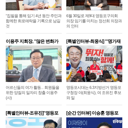
“집필을 통해 임기 4년 동안 주민과
6월 30일로 제9대 영등포구의회
함께한 희로애락을 기록으로 남길
의장 임기를 마치는 정선희 의장과
것
의 인터
이용주 지회장, “많은 변화가
[특별인터뷰-최웅식] “‘명가재
어르신들의 여가 활동... 회원들을
영등포시대는 6.3지방선거 영등포
위한 양질의 일자리 창출 이용주
구청장 야(최웅식), 여 조유진 후보
(사)
와 일
[특별인터뷰-조유진]“영등포
[순간 인터뷰] 이승훈 영등포
구
구