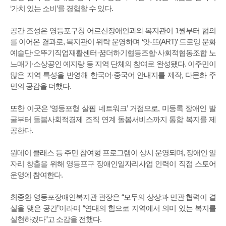
‘가치 있는 소비’를 경험할 수 있다.
공간 조성은 영등포구청 어르신장애인과와 복지관이 1월부터 협의
를 이어온 결과로, 복지관이 위탁 운영하며 ‘앗-뜨(ART)’ 드로잉 문화
예술단·오뚜기직업재활센터·꿈더하기협동조합·사회적협동조합 노
느매기·소상공인 예지랑 등 지역 단체의 참여로 완성됐다. 이주민이
많은 지역 특성을 반영해 한국어·중국어 안내지를 제작, 다문화 주
민의 공감을 더했다.
또한 이곳은 ‘영등포형 살핌 네트워크’ 거점으로, 미등록 장애인 발
굴부터 돌봄사회적경제 조직 연계 돌봄서비스까지 통합 복지를 제
공한다.
원데이 클래스 등 주민 참여형 프로그램이 상시 운영되며, 장애인 일
자리 창출을 위해 영등포구 장애인일자리사업 인력이 직접 스토어
운영에 참여한다.
최종환 영등포장애인복지관 관장은 “모두의 상상과 민관 협력이 결
실을 맺은 공간”이라며 “연대의 힘으로 지역에서 의미 있는 복지를
실현하겠다”고 소감을 전했다.