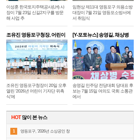
이성훈 한국토지주택공사(LH) 사
임현상 제11대 영등포구 의용소방
장이 7월 23일 신길2지구를 방문
대장이 7월 21일 영등포소방서에
해 사업 추
서 취임식
조유진 영등포구청장, 어린이
[Y-포토뉴스] 송영길, 채상병
기
순
조유진 영등포구청장이 20일 오후
송영길 민주당 전당대회 당대표 후
열린 ‘2026년 어린이 기자단 위촉
보는 7월 15일 여의도 국회 소통관
식’에
에서
HOT
많이 본 뉴스
1
영등포구, ‘2026년 소상공인 창