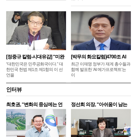
[정중규 칼럼-시대유감] “미완
[박무의 화요칼럼]4700조 AI
메
“대한민국은 민주공화국이다.” 대
최근 이재명 정부가 재계 총수들과
한민국 헌법 제1조 제1항의 이 선
함께 발표한 ‘AI 메가프로젝트’는
언을
이
인터뷰
최호권, “변화의 중심에는 언
정선희 의장, “아쉬움이 남는
제