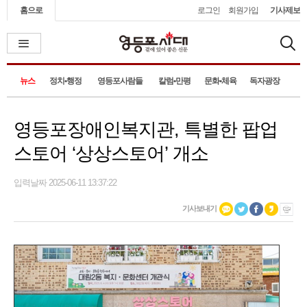
홈으로
로그인
회원가입
기사제보
뉴스
정치•행정
영등포사람들
칼럼•만평
문화•체육
독자광장
영등포장애인복지관, 특별한 팝업
스토어 ‘상상스토어’ 개소
입력날짜 2025-06-11 13:37:22
기사보내기