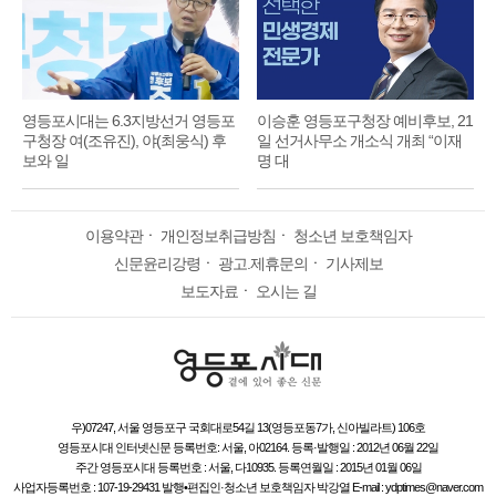
영등포시대는 6.3지방선거 영등포
이승훈 영등포구청장 예비후보, 21
구청장 여(조유진), 야(최웅식) 후
일 선거사무소 개소식 개최 “이재
보와 일
명 대
이용약관
ㆍ
개인정보취급방침
ㆍ
청소년 보호책임자
신문윤리강령
ㆍ
광고.제휴문의
ㆍ
기사제보
보도자료
ㆍ
오시는 길
우)07247, 서울 영등포구 국회대로54길 13(영등포동7가, 신아빌라트) 106호
영등포시대 인터넷신문 등록번호: 서울, 아02164. 등록·발행일 : 2012년 06월 22일
주간 영등포시대 등록번호 : 서울, 다10935. 등록연월일 : 2015년 01월 06일
사업자등록번호 : 107-19-29431 발행•편집인·청소년 보호책임자 박강열 E-mail : ydptimes@naver.com