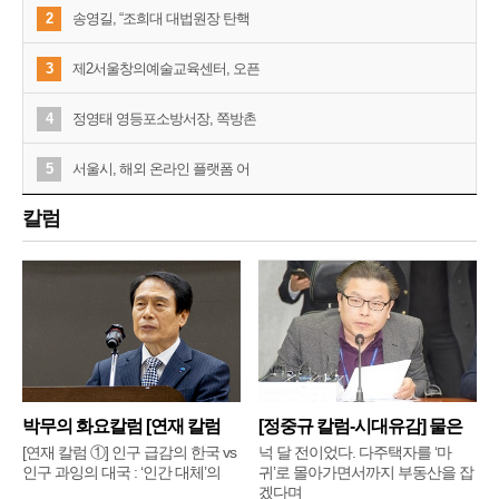
2
송영길, “조희대 대법원장 탄핵
3
제2서울창의예술교육센터, 오픈
4
정영태 영등포소방서장, 쪽방촌
5
서울시, 해외 온라인 플랫폼 어
칼럼
박무의 화요칼럼 [연재 칼럼
[정중규 칼럼-시대유감] 물은
①]
배
[연재 칼럼 ①] 인구 급감의 한국 vs
넉 달 전이었다. 다주택자를 ‘마
인구 과잉의 대국 : ‘인간 대체’의
귀’로 몰아가면서까지 부동산을 잡
겠다며