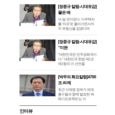
[정중규 칼럼-시대유감]
물은 배
넉 달 전이었다. 다주택자
를 ‘마귀’로 몰아가면서까
지 부동산을 잡겠다며
[정중규 칼럼-시대유감]
“미완
“대한민국은 민주공화국이
다.” 대한민국 헌법 제1조
제1항의 이 선언을
[박무의 화요칼럼]4700
조 AI 메
최근 이재명 정부가 재계
총수들과 함께 발표한 ‘AI
메가프로젝트’는 이
인터뷰