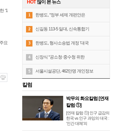
HOT
많이 본 뉴스
 ‘1
한병도, “정부 세제 개편안은
1
신길동 113-5 일대, 신속통합기
2
 주요
한병도, 형사소송법 개정 '대국
3
신장식 “공소청·중수청 위한
4
서울시설공단, 462만명 개인정보
5
칼럼
박무의 화요칼럼 [연재
칼럼 ①]
[연재 칼럼 ①] 인구 급감의
한국 vs 인구 과잉의 대국 :
‘인간 대체’의