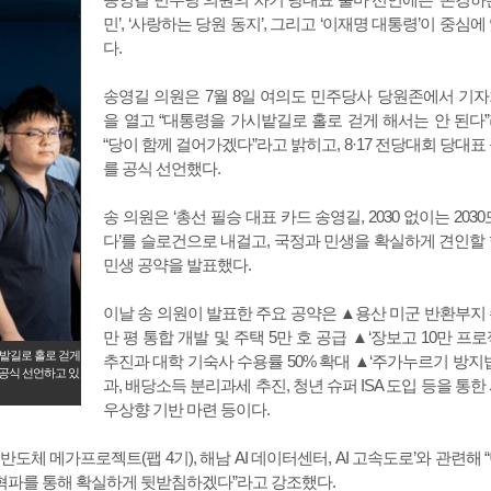
민’, ‘사랑하는 당원 동지’, 그리고 ‘이재명 대통령’이 중심에
다.
송영길 의원은 7월 8일 여의도 민주당사 당원존에서 기
을 열고 “대통령을 가시밭길로 홀로 걷게 해서는 안 된다
“당이 함께 걸어가겠다”라고 밝히고, 8·17 전당대회 당대표
를 공식 선언했다.
송 의원은 ‘총선 필승 대표 카드 송영길, 2030 없이는 2030
다’를 슬로건으로 내걸고, 국정과 민생을 확실하게 견인할
민생 공약을 발표했다.
이날 송 의원이 발표한 주요 공약은 ▲용산 미군 반환부지
만 평 통합 개발 및 주택 5만 호 공급 ▲‘장보고 10만 프로
시밭길로 홀로 걷게
추진과 대학 기숙사 수용률 50% 확대 ▲‘주가누르기 방지법
 공식 선언하고 있
과, 배당소득 분리과세 추진, 청년 슈퍼 ISA 도입 등을 통한
우상향 기반 마련 등이다.
도체 메가프로젝트(팹 4기), 해남 AI 데이터센터, AI 고속도로’와 관련해 
 혁파를 통해 확실하게 뒷받침하겠다”라고 강조했다.