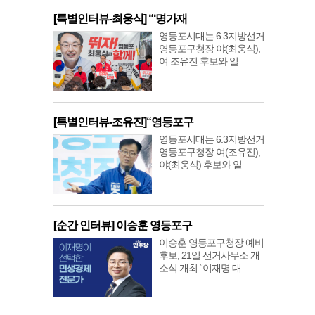
[특별인터뷰-최웅식] “‘명가재
영등포시대는 6.3지방선거
영등포구청장 야(최웅식),
여 조유진 후보와 일
[특별인터뷰-조유진]“영등포구
영등포시대는 6.3지방선거
영등포구청장 여(조유진),
야(최웅식) 후보와 일
[순간 인터뷰] 이승훈 영등포구
이승훈 영등포구청장 예비
후보, 21일 선거사무소 개
소식 개최 “이재명 대