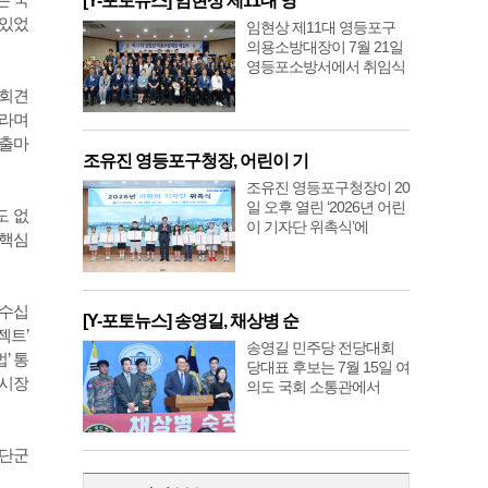
[Y-포토뉴스] 임현상 제11대 영
 있었
임현상 제11대 영등포구
의용소방대장이 7월 21일
영등포소방서에서 취임식
자회견
”라며
 출마
조유진 영등포구청장, 어린이 기
조유진 영등포구청장이 20
일 오후 열린 ‘2026년 어린
도 없
이 기자단 위촉식’에
 핵심
 수십
[Y-포토뉴스] 송영길, 채상병 순
젝트’
송영길 민주당 전당대회
’ 통
당대표 후보는 7월 15일 여
 시장
의도 국회 소통관에서
“단군