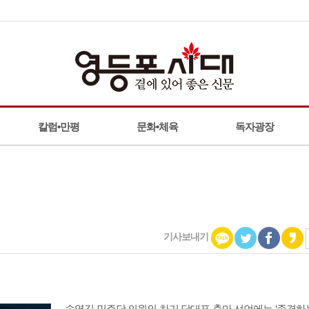
한병도, “정부 세제 개편안은 조세 정상화 방안”
칼럼•만평
문화•체육
독자광장
기사보내기
송영길 민주당 의원의 차기 당대표 출마 선언에는 ‘존경하