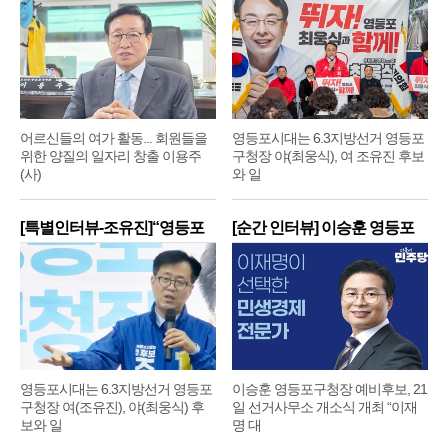
어르신들의 여가 활동... 회원들을
영등포시대는 6.3지방선거 영등포
위한 양질의 일자리 창출 이용주
구청장 야(최웅식), 여 조유진 후보
(사)
와 일
[특별인터뷰-조유진]“영등포
[순간 인터뷰] 이승훈 영등포
구
구
영등포시대는 6.3지방선거 영등포
이승훈 영등포구청장 예비후보, 21
구청장 여(조유진), 야(최웅식) 후
일 선거사무소 개소식 개최 “이재
보와 일
명 대