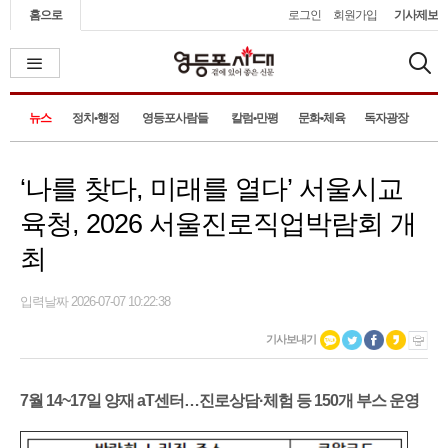
홈으로
로그인
회원가입
기사제보
뉴스
정치•행정
영등포사람들
칼럼•만평
문화•체육
독자광장
‘나를 찾다, 미래를 열다’ 서울시교
육청, 2026 서울진로직업박람회 개
최
입력날짜 2026-07-07 10:22:38
기사보내기
7월 14~17일 양재 aT센터…진로상담·체험 등 150개 부스 운영