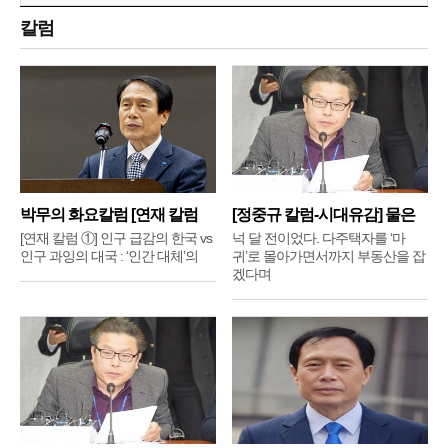
칼럼
박무의 화요칼럼 [연재 칼럼
[정중규 칼럼-시대유감] 물은
①]
배
[연재 칼럼 ①] 인구 급감의 한국 vs
넉 달 전이었다. 다주택자를 ‘마
인구 과잉의 대국 : ‘인간 대체’의
귀’로 몰아가면서까지 부동산을 잡
겠다며