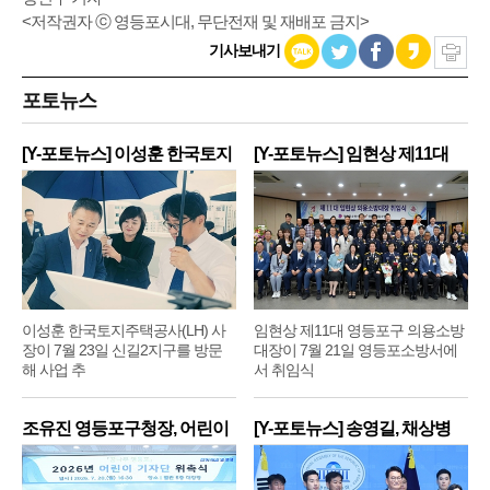
<저작권자 ⓒ 영등포시대, 무단전재 및 재배포 금지>
기사보내기
포토뉴스
[Y-포토뉴스] 이성훈 한국토지
[Y-포토뉴스] 임현상 제11대
주
영
이성훈 한국토지주택공사(LH) 사
임현상 제11대 영등포구 의용소방
장이 7월 23일 신길2지구를 방문
대장이 7월 21일 영등포소방서에
해 사업 추
서 취임식
조유진 영등포구청장, 어린이
[Y-포토뉴스] 송영길, 채상병
기
순