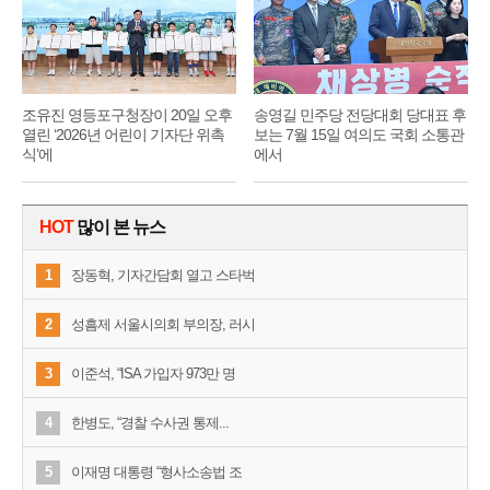
조유진 영등포구청장이 20일 오후
송영길 민주당 전당대회 당대표 후
열린 ‘2026년 어린이 기자단 위촉
보는 7월 15일 여의도 국회 소통관
식’에
에서
HOT
많이 본 뉴스
1
장동혁, 기자간담회 열고 스타벅
2
성흠제 서울시의회 부의장, 러시
3
이준석, “ISA 가입자 973만 명
4
한병도, “경찰 수사권 통제...
5
이재명 대통령 “형사소송법 조