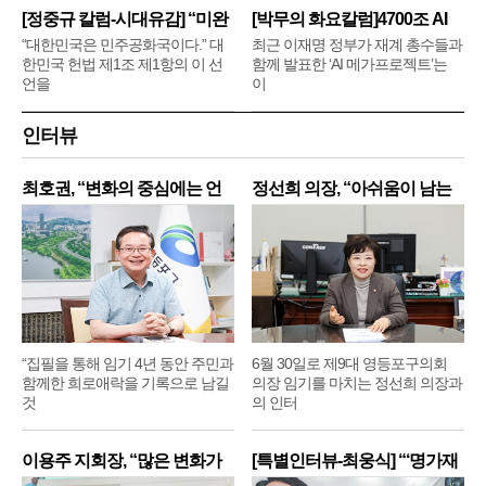
[정중규 칼럼-시대유감] “미완
[박무의 화요칼럼]4700조 AI
메
“대한민국은 민주공화국이다.” 대
최근 이재명 정부가 재계 총수들과
한민국 헌법 제1조 제1항의 이 선
함께 발표한 ‘AI 메가프로젝트’는
언을
이
인터뷰
최호권, “변화의 중심에는 언
정선희 의장, “아쉬움이 남는
제
“집필을 통해 임기 4년 동안 주민과
6월 30일로 제9대 영등포구의회
함께한 희로애락을 기록으로 남길
의장 임기를 마치는 정선희 의장과
것
의 인터
이용주 지회장, “많은 변화가
[특별인터뷰-최웅식] “‘명가재