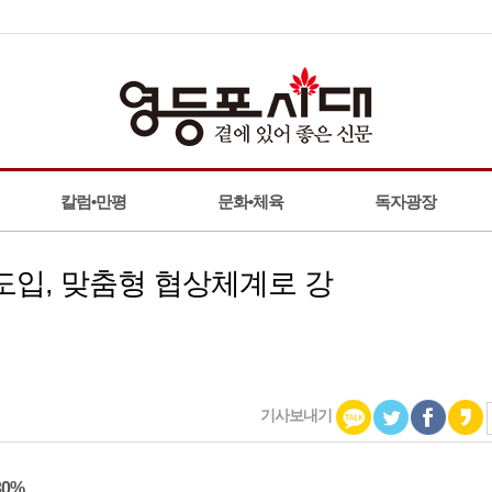
칼럼•만평
문화•체육
독자광장
 도입, 맞춤형 협상체계로 강
기사보내기
0%