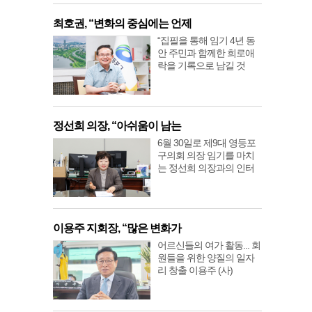
최호권, “변화의 중심에는 언제
“집필을 통해 임기 4년 동
안 주민과 함께한 희로애
락을 기록으로 남길 것
정선희 의장, “아쉬움이 남는
6월 30일로 제9대 영등포
구의회 의장 임기를 마치
는 정선희 의장과의 인터
이용주 지회장, “많은 변화가
어르신들의 여가 활동... 회
원들을 위한 양질의 일자
리 창출 이용주 (사)