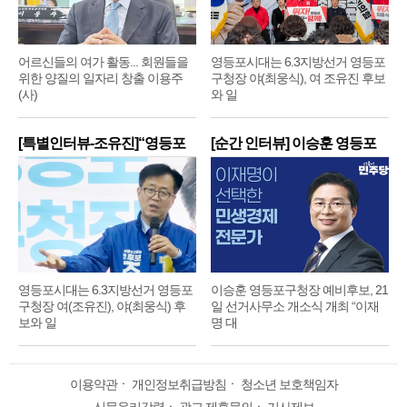
어르신들의 여가 활동... 회원들을
영등포시대는 6.3지방선거 영등포
위한 양질의 일자리 창출 이용주
구청장 야(최웅식), 여 조유진 후보
(사)
와 일
[특별인터뷰-조유진]“영등포
[순간 인터뷰] 이승훈 영등포
구
구
영등포시대는 6.3지방선거 영등포
이승훈 영등포구청장 예비후보, 21
구청장 여(조유진), 야(최웅식) 후
일 선거사무소 개소식 개최 “이재
보와 일
명 대
이용약관
ㆍ
개인정보취급방침
ㆍ
청소년 보호책임자