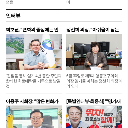
언을
이
인터뷰
최호권, “변화의 중심에는 언
정선희 의장, “아쉬움이 남는
제
“집필을 통해 임기 4년 동안 주민과
6월 30일로 제9대 영등포구의회
함께한 희로애락을 기록으로 남길
의장 임기를 마치는 정선희 의장과
것
의 인터
이용주 지회장, “많은 변화가
[특별인터뷰-최웅식] “‘명가재