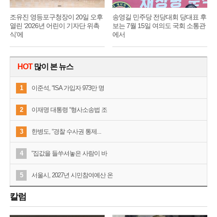
조유진 영등포구청장이 20일 오후
송영길 민주당 전당대회 당대표 후
열린 ‘2026년 어린이 기자단 위촉
보는 7월 15일 여의도 국회 소통관
식’에
에서
HOT
많이 본 뉴스
1
이준석, “ISA 가입자 973만 명
2
이재명 대통령 “형사소송법 조
3
한병도, “경찰 수사권 통제...
4
“집값을 들쑤셔놓은 사람이 바
5
서울시, 2027년 시민참여예산 온
칼럼