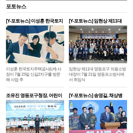
포토뉴스
[Y-포토뉴스] 이성훈 한국토지
[Y-포토뉴스] 임현상 제11대
주
영
이성훈 한국토지주택공사(LH) 사
임현상 제11대 영등포구 의용소방
장이 7월 23일 신길2지구를 방문
대장이 7월 21일 영등포소방서에
해 사업 추
서 취임식
조유진 영등포구청장, 어린이
[Y-포토뉴스] 송영길, 채상병
기
순