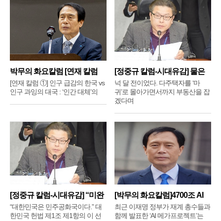
박무의 화요칼럼 [연재 칼럼
[정중규 칼럼-시대유감] 물은
①]
배
[연재 칼럼 ①] 인구 급감의 한국 vs
넉 달 전이었다. 다주택자를 ‘마
인구 과잉의 대국 : ‘인간 대체’의
귀’로 몰아가면서까지 부동산을 잡
겠다며
[정중규 칼럼-시대유감] “미완
[박무의 화요칼럼]4700조 AI
메
“대한민국은 민주공화국이다.” 대
최근 이재명 정부가 재계 총수들과
한민국 헌법 제1조 제1항의 이 선
함께 발표한 ‘AI 메가프로젝트’는