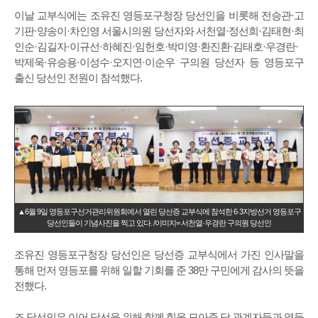
이날 교부식에는 조유진 영등포구청장 당선인을 비롯해 전승관·고
기판·양송이·차인영 서울시의원 당선자와 서천열·정선희·김태현·최
인순·김길자·이규선·하혜진·임헌호·박미영·환진환·김태호·우경란·
박제욱·유승용·이성수·오지연·이순우 구의원 당선자 등 영등포구
출신 당선인 전원이 참석했다.
▲6월 9일 영등포구선거관리위원회에서 열린 당선증 교부식에 참석한 6·3지방선거 영등포구
당선인들이 기념사진을 찍고 있다. /이미지= 서천열·우경란 구의원 당선인
조유진 영등포구청장 당선인은 당선증 교부식에서 가진 인사말을
통해 먼저 영등포를 위해 일할 기회를 준 38만 구민에게 감사의 뜻을
전했다.
조 당선인은 이어 당선을 위해 함께 힘을 모아준 당 관계자들과 영등