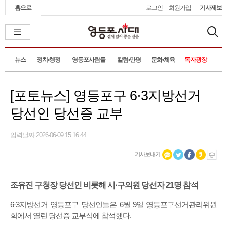
홈으로
로그인
회원가입
기사제보
뉴스
정치•행정
영등포사람들
칼럼•만평
문화•체육
독자광장
[포토뉴스] 영등포구 6·3지방선거
당선인 당선증 교부
입력날짜 2026-06-09 15:16:44
기사보내기
조유진 구청장 당선인 비롯해 시·구의원 당선자 21명 참석
6·3지방선거 영등포구 당선인들은 6월 9일 영등포구선거관리위원
회에서 열린 당선증 교부식에 참석했다.