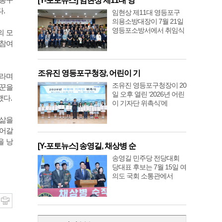
[Y-포토뉴스] 임현상 제11대 영
.
임현상 제11대 영등포구
의용소방대장이 7월 21일
영등포소방서에서 취임식
의 모
 참여
조유진 영등포구청장, 어린이 기
이라며
조유진 영등포구청장이 20
일꾼을
일 오후 열린 ‘2026년 어린
했다.
이 기자단 위촉식’에
 삶을
열어갈
을 낭
[Y-포토뉴스] 송영길, 채상병 순
송영길 민주당 전당대회
당대표 후보는 7월 15일 여
의도 국회 소통관에서