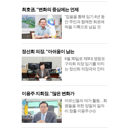
최호권, “변화의 중심에는 언제
“집필을 통해 임기 4년 동
안 주민과 함께한 희로애
락을 기록으로 남길 것
정선희 의장, “아쉬움이 남는
6월 30일로 제9대 영등포
구의회 의장 임기를 마치
는 정선희 의장과의 인터
이용주 지회장, “많은 변화가
어르신들의 여가 활동... 회
원들을 위한 양질의 일자
리 창출 이용주 (사)