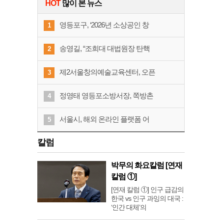
HOT
많이 본 뉴스
영등포구, ‘2026년 소상공인 창
1
송영길, “조희대 대법원장 탄핵
2
제2서울창의예술교육센터, 오픈
3
정영태 영등포소방서장, 쪽방촌
4
서울시, 해외 온라인 플랫폼 어
5
칼럼
박무의 화요칼럼 [연재
칼럼 ①]
[연재 칼럼 ①] 인구 급감의
한국 vs 인구 과잉의 대국 :
‘인간 대체’의