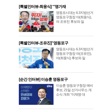
[특별인터뷰-최웅식] “‘명가재
영등포시대는 6.3지방선거
영등포구청장 야(최웅식),
여 조유진 후보와 일
[특별인터뷰-조유진]“영등포구
영등포시대는 6.3지방선거
영등포구청장 여(조유진),
야(최웅식) 후보와 일
[순간 인터뷰] 이승훈 영등포구
이승훈 영등포구청장 예비
후보, 21일 선거사무소 개
소식 개최 “이재명 대