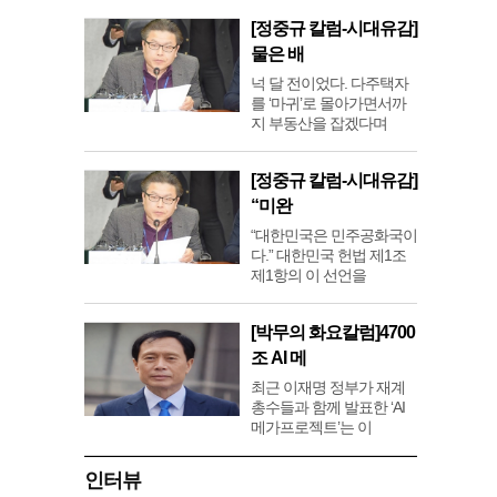
[정중규 칼럼-시대유감]
물은 배
넉 달 전이었다. 다주택자
를 ‘마귀’로 몰아가면서까
지 부동산을 잡겠다며
[정중규 칼럼-시대유감]
“미완
“대한민국은 민주공화국이
다.” 대한민국 헌법 제1조
제1항의 이 선언을
[박무의 화요칼럼]4700
조 AI 메
최근 이재명 정부가 재계
총수들과 함께 발표한 ‘AI
메가프로젝트’는 이
인터뷰