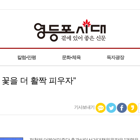
칼럼•만평
문화•체육
독자광장
 꽃을 더 활짝 피우자”
기사보내기
정청래 더불어민주당 총괄상임선거대책위원장은 “권력은