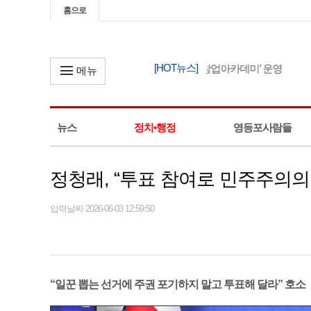
홈으로
[HOT뉴스]
영등포구, ‘2026년 소상공인 창업아카데미’ 운영
메뉴
뉴스
정치•행정
영등포사람들
정청래, “투표 참여로 민주주의의
입력날짜 2026-06-03 12:59:50
“일꾼 뽑는 선거에 주권 포기하지 말고 투표해 달라” 호소