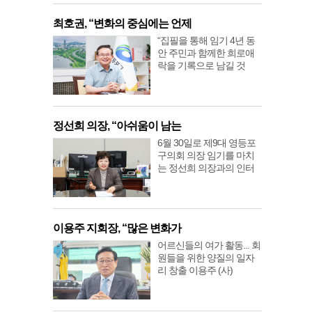
최호권, “변화의 중심에는 언제
“집필을 통해 임기 4년 동
안 주민과 함께한 희로애
락을 기록으로 남길 것
정선희 의장, “아쉬움이 남는
6월 30일로 제9대 영등포
구의회 의장 임기를 마치
는 정선희 의장과의 인터
이용주 지회장, “많은 변화가
어르신들의 여가 활동... 회
원들을 위한 양질의 일자
리 창출 이용주 (사)