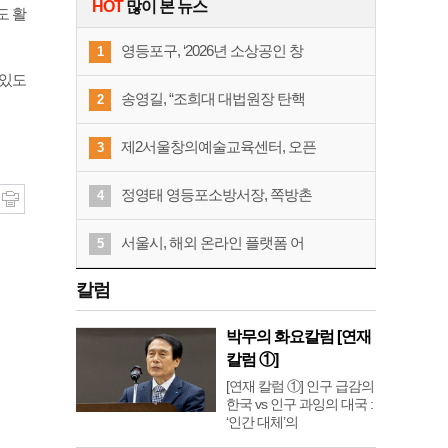
HOT
많이 본 뉴스
도 활
영등포구, ‘2026년 소상공인 창
1
 있도
송영길, “조희대 대법원장 탄핵
2
제2서울창의예술교육센터, 오픈
3
정영태 영등포소방서장, 쪽방촌
4
서울시, 해외 온라인 플랫폼 어
5
칼럼
박무의 화요칼럼 [연재
칼럼 ①]
[연재 칼럼 ①] 인구 급감의
한국 vs 인구 과잉의 대국 :
‘인간 대체’의