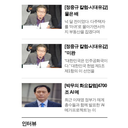
[정중규 칼럼-시대유감]
물은 배
넉 달 전이었다. 다주택자
를 ‘마귀’로 몰아가면서까
지 부동산을 잡겠다며
[정중규 칼럼-시대유감]
“미완
“대한민국은 민주공화국이
다.” 대한민국 헌법 제1조
제1항의 이 선언을
[박무의 화요칼럼]4700
조 AI 메
최근 이재명 정부가 재계
총수들과 함께 발표한 ‘AI
메가프로젝트’는 이
인터뷰