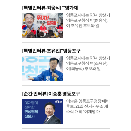
[특별인터뷰-최웅식] “‘명가재
영등포시대는 6.3지방선거
영등포구청장 야(최웅식),
여 조유진 후보와 일
[특별인터뷰-조유진]“영등포구
영등포시대는 6.3지방선거
영등포구청장 여(조유진),
야(최웅식) 후보와 일
[순간 인터뷰] 이승훈 영등포구
이승훈 영등포구청장 예비
후보, 21일 선거사무소 개
소식 개최 “이재명 대