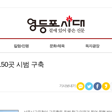
칼럼•만평
문화•체육
독자광장
50곳 시범 구축
기사보내기
서울시교육청이 교육활동 침해 학교 민원과 폭언·폭행 발생