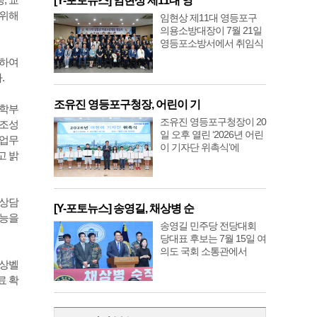
[Y-포토뉴스] 임현상 제11대 영
 위해
임현상 제11대 영등포구
의용소방대장이 7월 21일
영등포소방서에서 취임식
화하여
.
조유진 영등포구청장, 어린이 기
▲학부
조유진 영등포구청장이 20
조성
일 오후 열린 ‘2026년 어린
 업무
이 기자단 위촉식’에
고 밝
 상담
[Y-포토뉴스] 송영길, 채상병 순
기능을
송영길 민주당 전당대회
당대표 후보는 7월 15일 여
의도 국회 소통관에서
비상벨
료 확