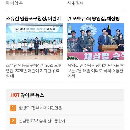
해 사업 추
서 취임식
조유진 영등포구청장, 어린이
[Y-포토뉴스] 송영길, 채상병
기
순
조유진 영등포구청장이 20일 오후
송영길 민주당 전당대회 당대표 후
열린 ‘2026년 어린이 기자단 위촉
보는 7월 15일 여의도 국회 소통관
식’에
에서
HOT
많이 본 뉴스
1
한병도, “정부 세제 개편안은
2
신길동 113-5 일대, 신속통합기