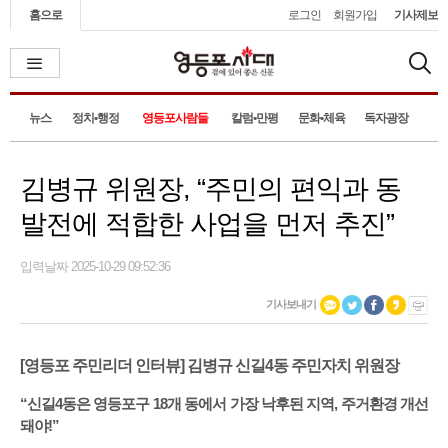
홈으로
로그인
회원가입
기사제보
뉴스
정치•행정
영등포사람들
칼럼•만평
문화•체육
독자광장
김병규 위원장, “주민의 편익과 동
발전에 적합한 사업을 먼저 추진”
입력날짜 2025-10-29 09:52:36
기사보내기
[영등포 주민리더 인터뷰] 김병규 신길4동 주민자치 위원장
“신길4동은 영등포구 18개 동에서 가장 낙후된 지역, 주거환경 개선
돼야!”