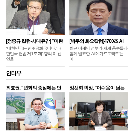
[정중규 칼럼-시대유감] “미완
[박무의 화요칼럼]4700조 AI
메
“대한민국은 민주공화국이다.” 대
최근 이재명 정부가 재계 총수들과
한민국 헌법 제1조 제1항의 이 선
함께 발표한 ‘AI 메가프로젝트’는
언을
이
인터뷰
최호권, “변화의 중심에는 언
정선희 의장, “아쉬움이 남는
제