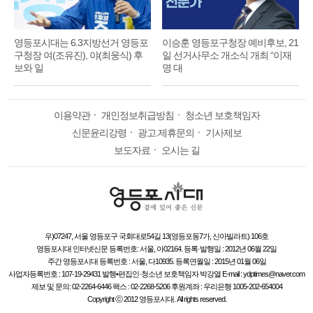
영등포시대는 6.3지방선거 영등포
이승훈 영등포구청장 예비후보, 21
구청장 여(조유진), 야(최웅식) 후
일 선거사무소 개소식 개최 “이재
보와 일
명 대
이용약관
ㆍ
개인정보취급방침
ㆍ
청소년 보호책임자
신문윤리강령
ㆍ
광고.제휴문의
ㆍ
기사제보
보도자료
ㆍ
오시는 길
우)07247, 서울 영등포구 국회대로54길 13(영등포동7가, 신아빌라트) 106호
영등포시대 인터넷신문 등록번호: 서울, 아02164. 등록·발행일 : 2012년 06월 22일
주간 영등포시대 등록번호 : 서울, 다10935. 등록연월일 : 2015년 01월 06일
사업자등록번호 : 107-19-29431 발행•편집인·청소년 보호책임자 박강열 E-mail : ydptimes@naver.com
제보 및 문의: 02-2264-6446 팩스 : 02-2268-5206 후원계좌 : 우리은행 1005-202-654004
Copyright ⓒ 2012 영등포시대. All rights reserved.