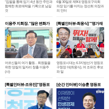
“집필을 통해 임기 4년 동안 주민과
6월 30일로 제9대 영등포구의회
함께한 희로애락을 기록으로 남길
의장 임기를 마치는 정선희 의장과
것
의 인터
이용주 지회장, “많은 변화가
[특별인터뷰-최웅식] “‘명가재
어르신들의 여가 활동... 회원들을
영등포시대는 6.3지방선거 영등포
위한 양질의 일자리 창출 이용주
구청장 야(최웅식), 여 조유진 후보
(사)
와 일
[특별인터뷰-조유진]“영등포
[순간 인터뷰] 이승훈 영등포
구
구