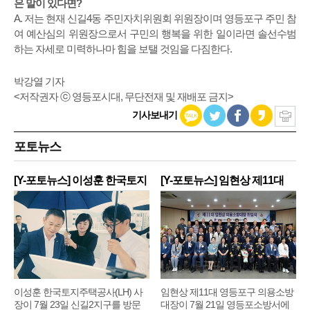
은 말이 있다면?
A. 저는 현재 신길4동 주민자치위원회 위원장이며 영등포구 주민 참
여 예산심의 위원장으로서 구민의 행복을 위한 일이라면 솔선수범
하는 자세로 미력하나마 힘을 보탤 것임을 다짐한다.
박강열 기자
<저작권자 ⓒ 영등포시대, 무단전재 및 재배포 금지>
기사보내기
포토뉴스
[Y-포토뉴스] 이성훈 한국토지
[Y-포토뉴스] 임현상 제11대
주
영
이성훈 한국토지주택공사(LH) 사
임현상 제11대 영등포구 의용소방
장이 7월 23일 신길2지구를 방문
대장이 7월 21일 영등포소방서에