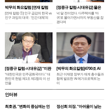
박무의 화요칼럼 [연재 칼럼
[정중규 칼럼-시대유감] 물은
①]
배
[연재 칼럼 ①] 인구 급감의 한국 vs
넉 달 전이었다. 다주택자를 ‘마
인구 과잉의 대국 : ‘인간 대체’의
귀’로 몰아가면서까지 부동산을 잡
겠다며
[정중규 칼럼-시대유감] “미완
[박무의 화요칼럼]4700조 AI
메
“대한민국은 민주공화국이다.” 대
최근 이재명 정부가 재계 총수들과
한민국 헌법 제1조 제1항의 이 선
함께 발표한 ‘AI 메가프로젝트’는
언을
이
인터뷰
최호권, “변화의 중심에는 언
정선희 의장, “아쉬움이 남는