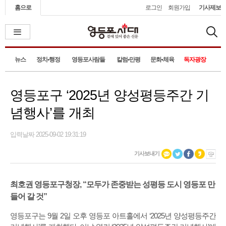
홈으로
로그인
회원가입
기사제보
뉴스
정치•행정
영등포사람들
칼럼•만평
문화•체육
독자광장
영등포구 ‘2025년 양성평등주간 기
념행사’를 개최
입력날짜 2025-09-02 19:31:19
기사보내기
최호권 영등포구청장, “모두가 존중받는 성평등 도시 영등포 만
들어 갈 것”
영등포구는 9월 2일 오후 영등포 아트홀에서 ‘2025년 양성평등주간