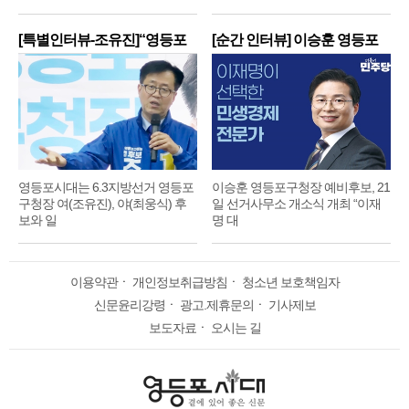
[특별인터뷰-조유진]“영등포
[순간 인터뷰] 이승훈 영등포
구
구
영등포시대는 6.3지방선거 영등포
이승훈 영등포구청장 예비후보, 21
구청장 여(조유진), 야(최웅식) 후
일 선거사무소 개소식 개최 “이재
보와 일
명 대
이용약관
ㆍ
개인정보취급방침
ㆍ
청소년 보호책임자
신문윤리강령
ㆍ
광고.제휴문의
ㆍ
기사제보
보도자료
ㆍ
오시는 길