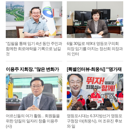
제
“집필을 통해 임기 4년 동안 주민과
6월 30일로 제9대 영등포구의회
함께한 희로애락을 기록으로 남길
의장 임기를 마치는 정선희 의장과
것
의 인터
이용주 지회장, “많은 변화가
[특별인터뷰-최웅식] “‘명가재
어르신들의 여가 활동... 회원들을
영등포시대는 6.3지방선거 영등포
위한 양질의 일자리 창출 이용주
구청장 야(최웅식), 여 조유진 후보
(사)
와 일