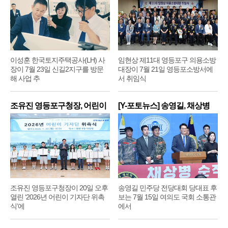
이성훈 한국토지주택공사(LH) 사
임현상 제11대 영등포구 의용소방
장이 7월 23일 신길2지구를 방문
대장이 7월 21일 영등포소방서에
해 사업 추
서 취임식
조유진 영등포구청장, 어린이
[Y-포토뉴스] 송영길, 채상병
기
순
조유진 영등포구청장이 20일 오후
송영길 민주당 전당대회 당대표 후
열린 ‘2026년 어린이 기자단 위촉
보는 7월 15일 여의도 국회 소통관
식’에
에서