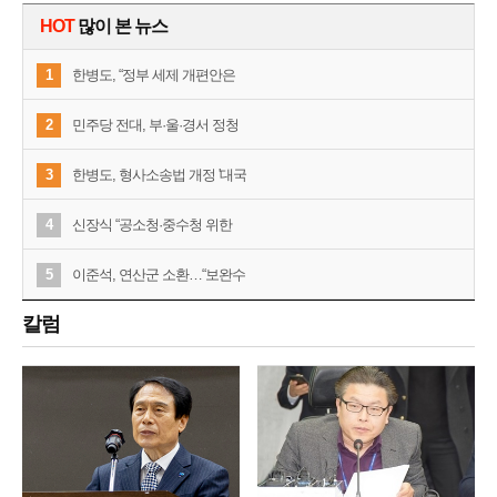
HOT
많이 본 뉴스
1
한병도, “정부 세제 개편안은
2
민주당 전대, 부·울·경서 정청
3
한병도, 형사소송법 개정 '대국
4
신장식 “공소청·중수청 위한
5
이준석, 연산군 소환…“보완수
칼럼