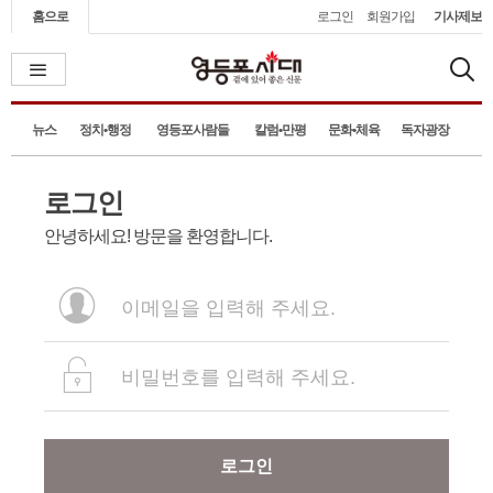
홈으로
로그인
회원가입
기사제보
뉴스
정치•행정
영등포사람들
칼럼•만평
문화•체육
독자광장
로그인
안녕하세요! 방문을 환영합니다.
로그인