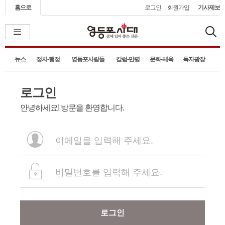
홈으로
로그인
회원가입
기사제보
뉴스
정치•행정
영등포사람들
칼럼•만평
문화•체육
독자광장
로그인
안녕하세요! 방문을 환영합니다.
로그인