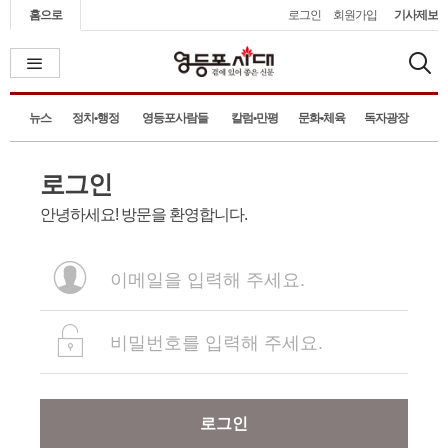
홈으로
로그인
회원가입
기사제보
뉴스
정치•행정
영등포사람들
칼럼•만평
문화•체육
독자광장
로그인
안녕하세요! 방문을 환영합니다.
로그인