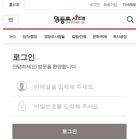
홈으로
로그인
회원가입
기사제보
뉴스
정치•행정
영등포사람들
칼럼•만평
문화•체육
독자광장
로그인
안녕하세요! 방문을 환영합니다.
로그인