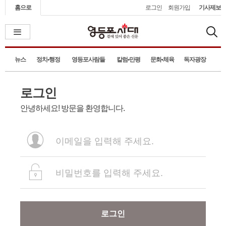
홈으로
로그인
회원가입
기사제보
뉴스
정치•행정
영등포사람들
칼럼•만평
문화•체육
독자광장
로그인
안녕하세요! 방문을 환영합니다.
로그인