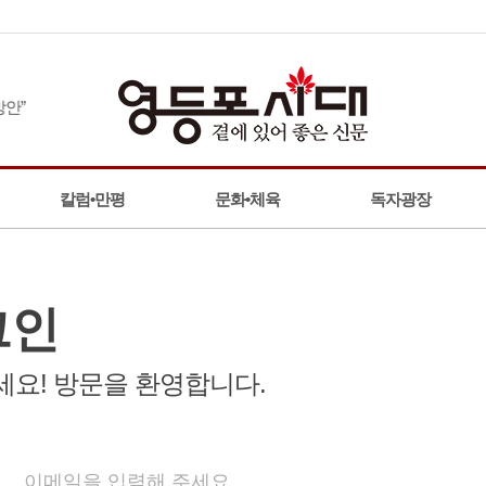
”
칼럼•만평
문화•체육
독자광장
그인
요! 방문을 환영합니다.