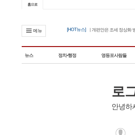
홈으로
[HOT뉴스]
한병도, “정부 세제 개편안은 조세 정상화 방안
메뉴
뉴스
정치•행정
영등포사람들
로
안녕하세